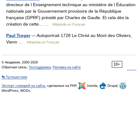
directeur de l Enseignement technique au ministère de l Éducation
nationale par le Gouvernement provisoire de la République
française (GPRF) présidé par Charles de Gaulle. Et cela dès la
création de cette… …
Wikipédia en Français
Paul Troger
— Autoportrait 1728 Le Christ au Mont des Oliviers,
Vienn …
Wikipédia en Français
© Академик, 2000-2026
18+
Обратная связь:
Техподдержка
,
Реклама на сайте
👣 Путешествия
Экспорт словарей на сайты
, сделанные на PHP,
Joomla,
Drupal,
WordPress, MODx.