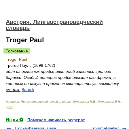
Австрия. Лингвострановедческий
словарь
Troger Paul
Толкование
Troger Paul
Трогер Пауль (1698-1762)
один из основных представителей живописи зрелого
барокко. Особый интерес представляют его фрески, в
которых он искусно применял светоцветовую символику
см. тж.
Barock
Австрия. Лингвострановедческий словарь
.
Муравлева Н.В., Муравлева Е.Н.
.
2003
.
Игры ⚽
Поможем написать реферат
Trockenbeerenauslese
Trommelweiber