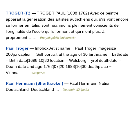
TROGER (P.)
— TROGER PAUL (1698 1762) Avec ce peintre
apparaît la génération des artistes autrichiens qui, s’ils vont encore
se former en Italie, sont néanmoins pleinement conscients de
l’originalité de l’école qu’ils forment et qui n’ont plus, à
proprement… …
Encyclopédie Universelle
Paul Troger
— Infobox Artist name = Paul Troger imagesize =
200px caption = Self portrait at the age of 30 birthname = birthdate
= Birth date|1698|10|30 location = Welsberg, Tyrol deathdate =
Death date and age|1762|07|20|1698|10|30 deathplace =
Vienna… …
Wikipedia
Paul Herrmann (Shorttracker)
— Paul Herrmann Nation
Deutschland Deutschland …
Deutsch Wikipedia